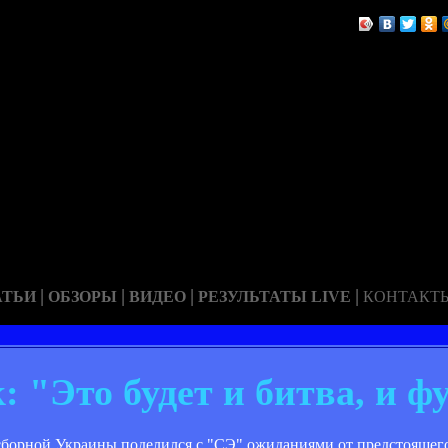
|
|
|
|
АТЬИ
ОБЗОРЫ
ВИДЕО
РЕЗУЛЬТАТЫ LIVE
КОНТАКТ
 "Это будет и битва, и ф
борной Украины поделился с "СЭ" ожиданиями от предстоящего