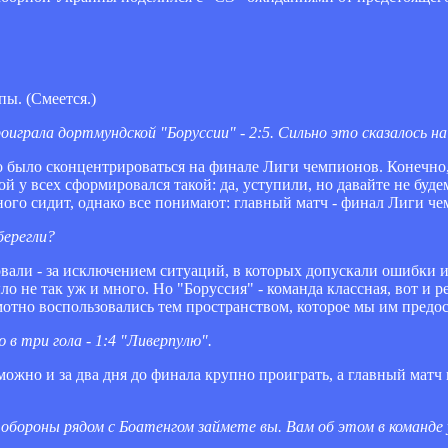
пы. (Смеется.)
оиграла дортмундской "Боруссии" - 2:5. Сильно это сказалось н
но было сконцентрироваться на финале Лиги чемпионов. Конечно,
 у всех сформировался такой: да, уступили, но давайте не будем
ого сидит, однако все понимают: главный матч - финал Лиги че
берегли?
ровали - за исключением ситуаций, в которых допускали ошибки 
 не так уж и много. Но "Боруссия" - команда классная, вот и реа
мотно воспользовались тем пространством, которое мы им предо
в три гола - 1:4 "Ливерпулю".
можно и за два дня до финала крупно проиграть, а главный матч
 обороны рядом с Боатенгом займете вы. Вам об этом в команде