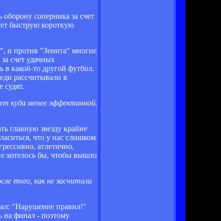
ь оборону соперника за счет
зует быструю короткую
, и против "Зенита" многие
за счет удачных
 в какой-то другой футбол.
реди рассчитывали в
 судят.
нет куда менее эффективной.
ать главную звезду крайне
гласиться, что у нас слишком
агрессивно, атлетично,
не хотелось бы, чтобы вышло
сле того, как не засчитали
зал: "Нарушение правил!"
ь на финал - поэтому