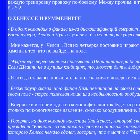
каждую тренировку провожу по-боевому. Между прочим, в той
бы 5:2.
О ХЕНЕССЕ И РУММЕНИГГЕ
- В обеих командах в финале из-за дисквалификаций сыграют 
Бадштубера, Алаба и Луиза Густаву. У кого потери существ
- Мне кажется, у "Челси". Вся их четверка постоянно играю
заменить тех, кто не выйдет на поле.
- Эффенберг перед матчем призывает Швайнштайгера быть в
Если Швайни не в лучших кондициях, то, может быть, лиде
- Я всегда стараюсь проявлять на поле какие-то лидерские ка
- Беккенбауэр сказал, что финал Лиги чемпионов на своем с
своем поле - скорее тяжелая ноша или необыкновенно воод
- Впервые в истории одна из команд-финалисток будет игра
столько психологическое давление, сколько воодушевление.
- Говорят, на днях команду навестил Ули Хенесс, который ск
президент "Баварии" в бытность игроком становился чемпи
которого Хенесс немало сделал, говорит, что в матче с "Чел