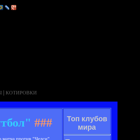
|
Ы
КОТИРОВКИ
Топ клубов
утбол"
###
мира
 матча против "Челси".