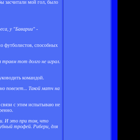
бы засчитали мой гол, было
са, у "Баварии" -
чно футболистов, способных
 травм тот долго не играл.
руководить командой.
о повезет... Такой матч на
 связи с этим испытываю не
ренно.
ни. И это при том, что
убный трофей. Рибери, для