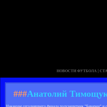
|
НОВОСТИ ФУТБОЛА
СТ
###
Анатолий Тимощук:
Накануне сегодняшнего финала полузащитник "Баварии" и с