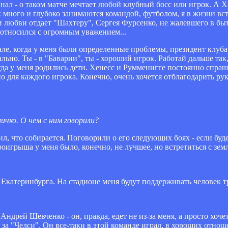
финал - о таком матче мечтает любой клубный босс или игрок. А 
к много и глубоко занимаются командой, футболом, я в жизни вс
 любви отдает "Шахтеру", Сергея Фурсенко, не жалевшего в бы
а относился с огромным уважением...
але, когда у меня были определенные проблемы, президент клуба 
льно. Ты - в "Баварии", ты - хороший игрок. Работай дальше так,
да у меня родились дети. Хенесс и Румменигге постоянно спраши
 для каждого игрока. Конечно, очень хочется отблагодарить ру
ичко. О чем с ним говорили?
ил, что собирается. Поговорили о его следующих боях - если буд
оигрыша у меня было, конечно, не лучшее, но встретиться с зем
, Екатеринбурга. На стадионе меня будут поддерживать человек т
Андрей Шевченко - он, правда, едет не из-за меня, а просто хоч
 и за "Челси". Он все-таки в этой команде играл, в хороших отно