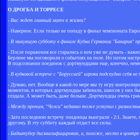
О ДРОГБА И ТОРРЕСЕ
- Вас ждет главный матч в жизни?
- Наверное. Если только не попаду в финал чемпионата Евро
- В минувшую субботу в финале Кубка Германии "Бавария" пр
- После поражения все старались о нем уже не думать - важ
Берлине мы поговорили о событиях на поле. Но потом настрой
В подсознании поединок с дортмундцами еще, конечно, немн
- В кубковой встрече с "Боруссией" игроки подспудно себя не 
- Думаю, нет. Вообще в какой-то мере мы ту игру контроли
моментов, в которых дортмундцы забивали, шансов у них было
создала. А может быть, даже больше. Дортмундцы очень гра
- Между прочим, "Челси" недавно тоже уступил с разностью 
- Зато последнюю встречу лондонцы выиграли - 2:1. Знаете, 
другому. В эту субботу каждый отдаст все силы.
- Бадштубер дисквалифицирован, и, похоже, место в центре